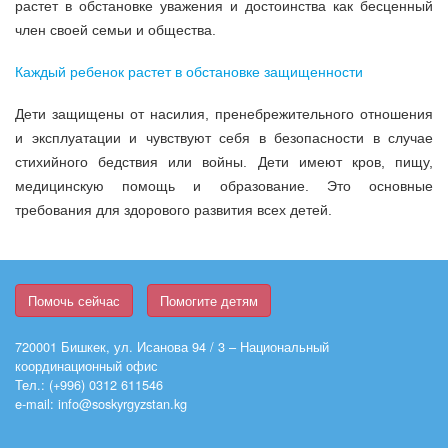
растет в обстановке уважения и достоинства как бесценный
член своей семьи и общества.
Каждый ребенок растет в обстановке защищенности
Дети защищены от насилия, пренебрежительного отношения
и эксплуатации и чувствуют себя в безопасности в случае
стихийного бедствия или войны. Дети имеют кров, пищу,
медицинскую помощь и образование. Это основные
требования для здорового развития всех детей.
Помочь сейчас
Помогите детям
720001 Бишкек, ул. Исанова 94 / 3 – Национальный
координационный офис
Тел.: (+996) 0312 611546
e-mail: info@soskyrgyzstan.kg