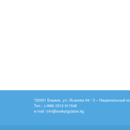
720001 Бишкек, ул. Исанова 94 / 3 – Национальный 
Тел.: (+996) 0312 611546
e-mail: info@soskyrgyzstan.kg