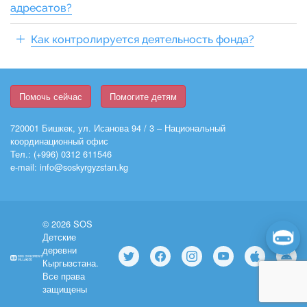
адресатов?
Как контролируется деятельность фонда?
Помочь сейчас
Помогите детям
720001 Бишкек, ул. Исанова 94 / 3 – Национальный
координационный офис
Тел.: (+996) 0312 611546
e-mail: info@soskyrgyzstan.kg
© 2026 SOS
Детские
деревни
Кыргызстана.
Все права
защищены