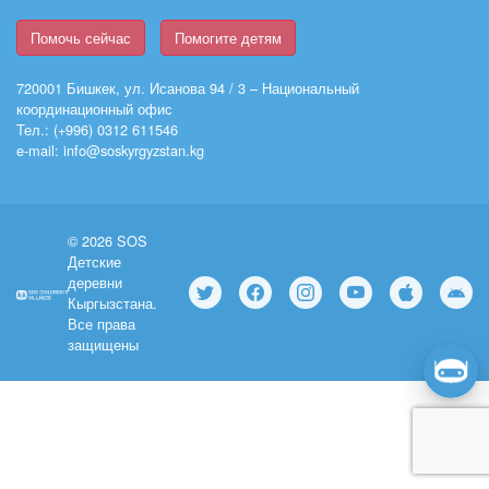
Помочь сейчас
Помогите детям
720001 Бишкек, ул. Исанова 94 / 3 – Национальный
координационный офис
Тел.: (+996) 0312 611546
e-mail: info@soskyrgyzstan.kg
© 2026 SOS
Детские
деревни
Кыргызстана.
Все права
защищены