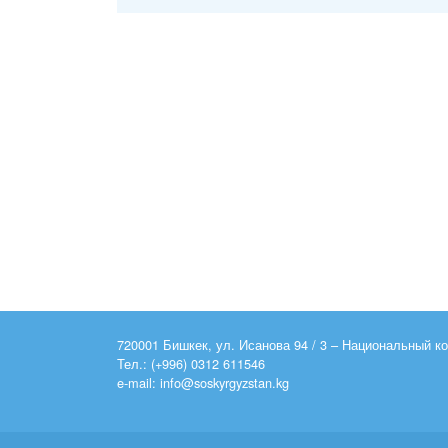
720001 Бишкек, ул. Исанова 94 / 3 – Национальный 
Тел.: (+996) 0312 611546
e-mail: info@soskyrgyzstan.kg