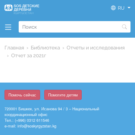
RU
Главная
Библиотека
Отчеты и исследования
Отчет за 2021г
Помочь сейчас
Помогите детям
720001 Бишкек, ул. Исанова 94 / 3 – Национальный
координационный офис
Тел.: (+996) 0312 611546
e-mail: info@soskyrgyzstan.kg