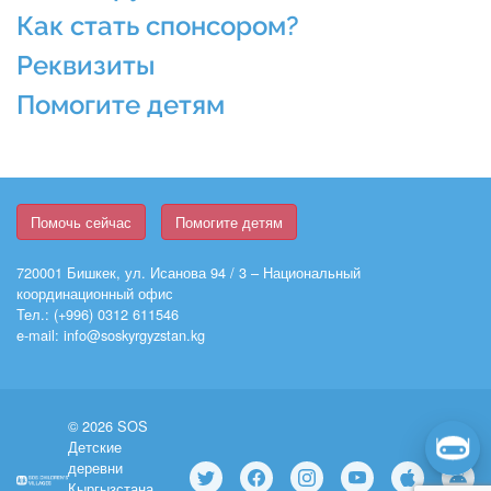
Как стать спонсором?
Реквизиты
Помогите детям
Помочь сейчас
Помогите детям
720001 Бишкек, ул. Исанова 94 / 3 – Национальный
координационный офис
Тел.: (+996) 0312 611546
e-mail: info@soskyrgyzstan.kg
© 2026 SOS
Детские
деревни
Кыргызстана.